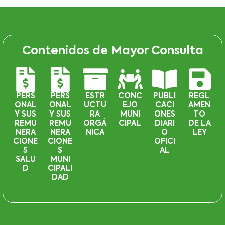
Contenidos de Mayor Consulta
PERS
PERS
ESTR
CONC
PUBLI
REGL
ONAL
ONAL
UCTU
EJO
CACI
AMEN
Y SUS
Y SUS
RA
MUNI
ONES
TO
REMU
REMU
ORGÁ
CIPAL
DIARI
DE LA
NERA
NERA
NICA
O
LEY
CIONE
CIONE
OFICI
S
S
AL
SALU
MUNI
D
CIPALI
DAD