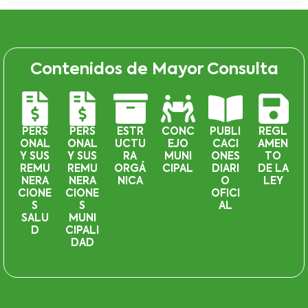
Contenidos de Mayor Consulta
PERS
PERS
ESTR
CONC
PUBLI
REGL
ONAL
ONAL
UCTU
EJO
CACI
AMEN
Y SUS
Y SUS
RA
MUNI
ONES
TO
REMU
REMU
ORGÁ
CIPAL
DIARI
DE LA
NERA
NERA
NICA
O
LEY
CIONE
CIONE
OFICI
S
S
AL
SALU
MUNI
D
CIPALI
DAD