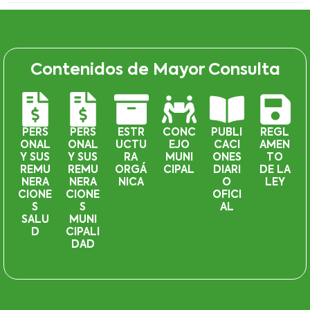
Contenidos de Mayor Consulta
PERS
PERS
ESTR
CONC
PUBLI
REGL
ONAL
ONAL
UCTU
EJO
CACI
AMEN
Y SUS
Y SUS
RA
MUNI
ONES
TO
REMU
REMU
ORGÁ
CIPAL
DIARI
DE LA
NERA
NERA
NICA
O
LEY
CIONE
CIONE
OFICI
S
S
AL
SALU
MUNI
D
CIPALI
DAD