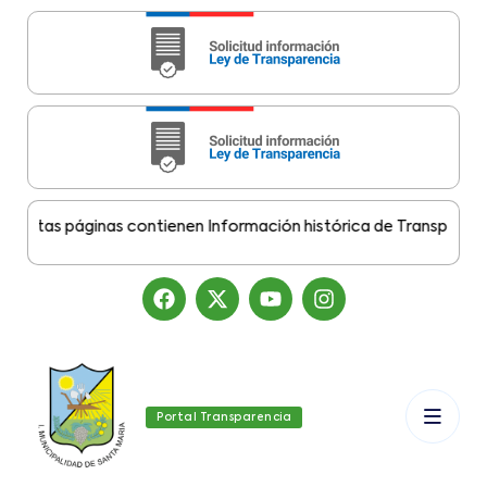
tas páginas contienen Información histórica de Transparencia M
Portal Transparencia