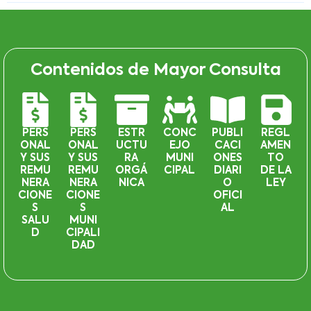
Contenidos de Mayor Consulta
PERS
PERS
ESTR
CONC
PUBLI
REGL
ONAL
ONAL
UCTU
EJO
CACI
AMEN
Y SUS
Y SUS
RA
MUNI
ONES
TO
REMU
REMU
ORGÁ
CIPAL
DIARI
DE LA
NERA
NERA
NICA
O
LEY
CIONE
CIONE
OFICI
S
S
AL
SALU
MUNI
D
CIPALI
DAD