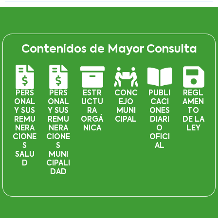
Contenidos de Mayor Consulta
PERS
PERS
ESTR
CONC
PUBLI
REGL
ONAL
ONAL
UCTU
EJO
CACI
AMEN
Y SUS
Y SUS
RA
MUNI
ONES
TO
REMU
REMU
ORGÁ
CIPAL
DIARI
DE LA
NERA
NERA
NICA
O
LEY
CIONE
CIONE
OFICI
S
S
AL
SALU
MUNI
D
CIPALI
DAD