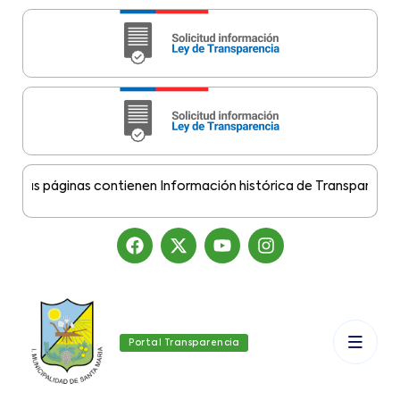
as páginas contienen Información histórica de Transparencia Mu
Portal Transparencia