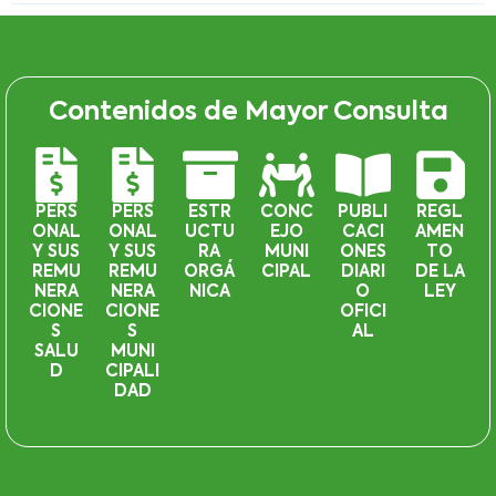
Contenidos de Mayor Consulta
PERS
PERS
ESTR
CONC
PUBLI
REGL
ONAL
ONAL
UCTU
EJO
CACI
AMEN
Y SUS
Y SUS
RA
MUNI
ONES
TO
REMU
REMU
ORGÁ
CIPAL
DIARI
DE LA
NERA
NERA
NICA
O
LEY
CIONE
CIONE
OFICI
S
S
AL
SALU
MUNI
D
CIPALI
DAD