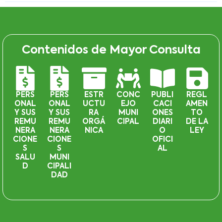
Contenidos de Mayor Consulta
PERS
PERS
ESTR
CONC
PUBLI
REGL
ONAL
ONAL
UCTU
EJO
CACI
AMEN
Y SUS
Y SUS
RA
MUNI
ONES
TO
REMU
REMU
ORGÁ
CIPAL
DIARI
DE LA
NERA
NERA
NICA
O
LEY
CIONE
CIONE
OFICI
S
S
AL
SALU
MUNI
D
CIPALI
DAD