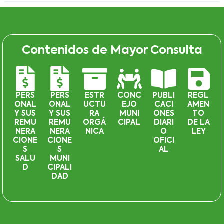
Contenidos de Mayor Consulta
PERS
PERS
ESTR
CONC
PUBLI
REGL
ONAL
ONAL
UCTU
EJO
CACI
AMEN
Y SUS
Y SUS
RA
MUNI
ONES
TO
REMU
REMU
ORGÁ
CIPAL
DIARI
DE LA
NERA
NERA
NICA
O
LEY
CIONE
CIONE
OFICI
S
S
AL
SALU
MUNI
D
CIPALI
DAD