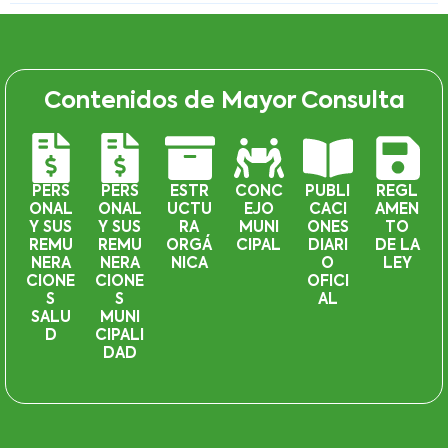
Contenidos de Mayor Consulta
PERS
PERS
ESTR
CONC
PUBLI
REGL
ONAL
ONAL
UCTU
EJO
CACI
AMEN
Y SUS
Y SUS
RA
MUNI
ONES
TO
REMU
REMU
ORGÁ
CIPAL
DIARI
DE LA
NERA
NERA
NICA
O
LEY
CIONE
CIONE
OFICI
S
S
AL
SALU
MUNI
D
CIPALI
DAD