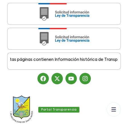
stas páginas contienen Información histórica de Transparencia 
Portal Transparencia