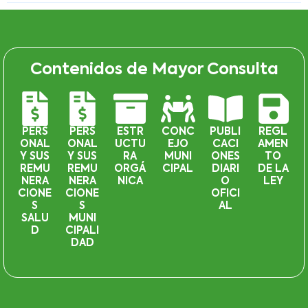
Contenidos de Mayor Consulta
PERS
PERS
ESTR
CONC
PUBLI
REGL
ONAL
ONAL
UCTU
EJO
CACI
AMEN
Y SUS
Y SUS
RA
MUNI
ONES
TO
REMU
REMU
ORGÁ
CIPAL
DIARI
DE LA
NERA
NERA
NICA
O
LEY
CIONE
CIONE
OFICI
S
S
AL
SALU
MUNI
D
CIPALI
DAD