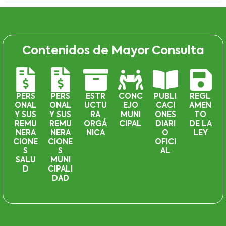
Contenidos de Mayor Consulta
PERS
PERS
ESTR
CONC
PUBLI
REGL
ONAL
ONAL
UCTU
EJO
CACI
AMEN
Y SUS
Y SUS
RA
MUNI
ONES
TO
REMU
REMU
ORGÁ
CIPAL
DIARI
DE LA
NERA
NERA
NICA
O
LEY
CIONE
CIONE
OFICI
S
S
AL
SALU
MUNI
D
CIPALI
DAD