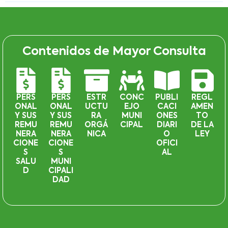
Contenidos de Mayor Consulta
PERS
PERS
ESTR
CONC
PUBLI
REGL
ONAL
ONAL
UCTU
EJO
CACI
AMEN
Y SUS
Y SUS
RA
MUNI
ONES
TO
REMU
REMU
ORGÁ
CIPAL
DIARI
DE LA
NERA
NERA
NICA
O
LEY
CIONE
CIONE
OFICI
S
S
AL
SALU
MUNI
D
CIPALI
DAD