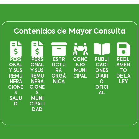
Contenidos de Mayor Consulta
PERS
PERS
ESTR
CONC
PUBLI
REGL
ONAL
ONAL
UCTU
EJO
CACI
AMEN
Y SUS
Y SUS
RA
MUNI
ONES
TO
REMU
REMU
ORGÁ
CIPAL
DIARI
DE LA
NERA
NERA
NICA
O
LEY
CIONE
CIONE
OFICI
S
S
AL
SALU
MUNI
D
CIPALI
DAD