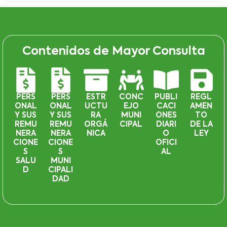
Contenidos de Mayor Consulta
PERS
PERS
ESTR
CONC
PUBLI
REGL
ONAL
ONAL
UCTU
EJO
CACI
AMEN
Y SUS
Y SUS
RA
MUNI
ONES
TO
REMU
REMU
ORGÁ
CIPAL
DIARI
DE LA
NERA
NERA
NICA
O
LEY
CIONE
CIONE
OFICI
S
S
AL
SALU
MUNI
D
CIPALI
DAD