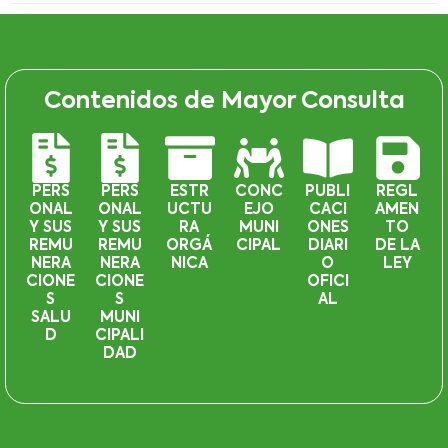
Contenidos de Mayor Consulta
PERS
PERS
ESTR
CONC
PUBLI
REGL
ONAL
ONAL
UCTU
EJO
CACI
AMEN
Y SUS
Y SUS
RA
MUNI
ONES
TO
REMU
REMU
ORGÁ
CIPAL
DIARI
DE LA
NERA
NERA
NICA
O
LEY
CIONE
CIONE
OFICI
S
S
AL
SALU
MUNI
D
CIPALI
DAD