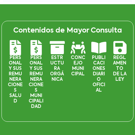
Contenidos de Mayor Consulta
PERS
PERS
ESTR
CONC
PUBLI
REGL
ONAL
ONAL
UCTU
EJO
CACI
AMEN
Y SUS
Y SUS
RA
MUNI
ONES
TO
REMU
REMU
ORGÁ
CIPAL
DIARI
DE LA
NERA
NERA
NICA
O
LEY
CIONE
CIONE
OFICI
S
S
AL
SALU
MUNI
D
CIPALI
DAD