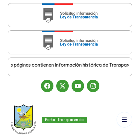
s páginas contienen Información histórica de Transparencia Mun
Portal Transparencia