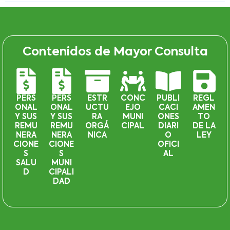
Contenidos de Mayor Consulta
PERS
PERS
ESTR
CONC
PUBLI
REGL
ONAL
ONAL
UCTU
EJO
CACI
AMEN
Y SUS
Y SUS
RA
MUNI
ONES
TO
REMU
REMU
ORGÁ
CIPAL
DIARI
DE LA
NERA
NERA
NICA
O
LEY
CIONE
CIONE
OFICI
S
S
AL
SALU
MUNI
D
CIPALI
DAD