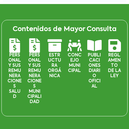
Contenidos de Mayor Consulta
PERS
PERS
ESTR
CONC
PUBLI
REGL
ONAL
ONAL
UCTU
EJO
CACI
AMEN
Y SUS
Y SUS
RA
MUNI
ONES
TO
REMU
REMU
ORGÁ
CIPAL
DIARI
DE LA
NERA
NERA
NICA
O
LEY
CIONE
CIONE
OFICI
S
S
AL
SALU
MUNI
D
CIPALI
DAD