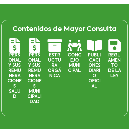
Contenidos de Mayor Consulta
PERS
PERS
ESTR
CONC
PUBLI
REGL
ONAL
ONAL
UCTU
EJO
CACI
AMEN
Y SUS
Y SUS
RA
MUNI
ONES
TO
REMU
REMU
ORGÁ
CIPAL
DIARI
DE LA
NERA
NERA
NICA
O
LEY
CIONE
CIONE
OFICI
S
S
AL
SALU
MUNI
D
CIPALI
DAD