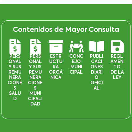
Contenidos de Mayor Consulta
PERS
PERS
ESTR
CONC
PUBLI
REGL
ONAL
ONAL
UCTU
EJO
CACI
AMEN
Y SUS
Y SUS
RA
MUNI
ONES
TO
REMU
REMU
ORGÁ
CIPAL
DIARI
DE LA
NERA
NERA
NICA
O
LEY
CIONE
CIONE
OFICI
S
S
AL
SALU
MUNI
D
CIPALI
DAD