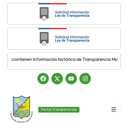
s contienen Información histórica de Transparencia Municipal D
Portal Transparencia