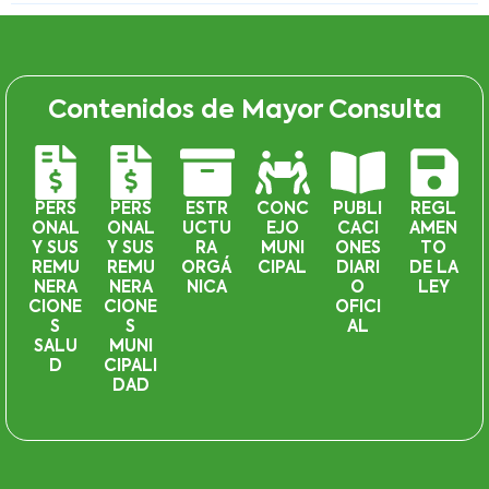
Contenidos de Mayor Consulta
PERS
PERS
ESTR
CONC
PUBLI
REGL
ONAL
ONAL
UCTU
EJO
CACI
AMEN
Y SUS
Y SUS
RA
MUNI
ONES
TO
REMU
REMU
ORGÁ
CIPAL
DIARI
DE LA
NERA
NERA
NICA
O
LEY
CIONE
CIONE
OFICI
S
S
AL
SALU
MUNI
D
CIPALI
DAD