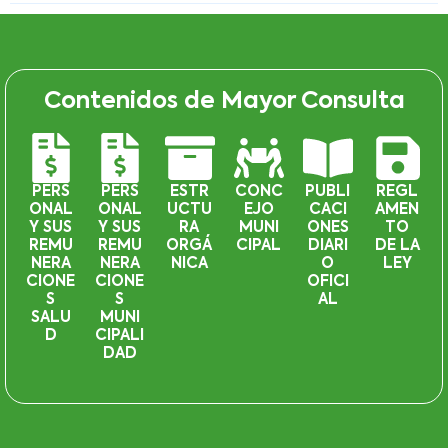
Contenidos de Mayor Consulta
PERS
PERS
ESTR
CONC
PUBLI
REGL
ONAL
ONAL
UCTU
EJO
CACI
AMEN
Y SUS
Y SUS
RA
MUNI
ONES
TO
REMU
REMU
ORGÁ
CIPAL
DIARI
DE LA
NERA
NERA
NICA
O
LEY
CIONE
CIONE
OFICI
S
S
AL
SALU
MUNI
D
CIPALI
DAD