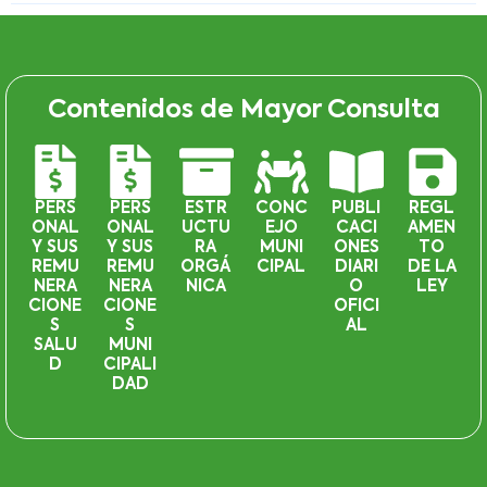
Contenidos de Mayor Consulta
PERS
PERS
ESTR
CONC
PUBLI
REGL
ONAL
ONAL
UCTU
EJO
CACI
AMEN
Y SUS
Y SUS
RA
MUNI
ONES
TO
REMU
REMU
ORGÁ
CIPAL
DIARI
DE LA
NERA
NERA
NICA
O
LEY
CIONE
CIONE
OFICI
S
S
AL
SALU
MUNI
D
CIPALI
DAD