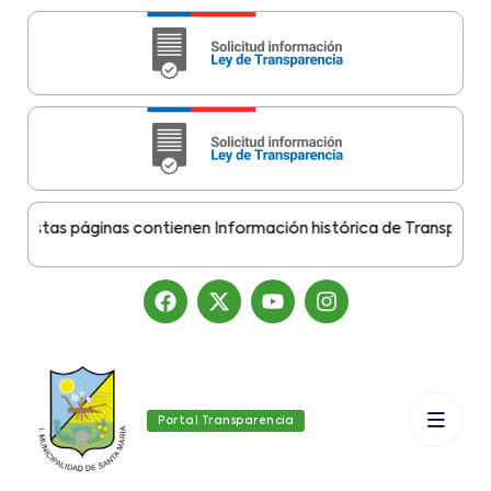
stas páginas contienen Información histórica de Transparencia 
Portal Transparencia