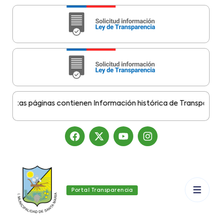
stas páginas contienen Información histórica de Transparencia 
Portal Transparencia