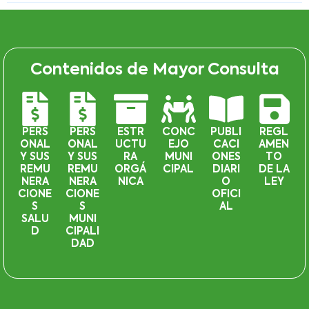
Contenidos de Mayor Consulta
PERS
PERS
ESTR
CONC
PUBLI
REGL
ONAL
ONAL
UCTU
EJO
CACI
AMEN
Y SUS
Y SUS
RA
MUNI
ONES
TO
REMU
REMU
ORGÁ
CIPAL
DIARI
DE LA
NERA
NERA
NICA
O
LEY
CIONE
CIONE
OFICI
S
S
AL
SALU
MUNI
D
CIPALI
DAD