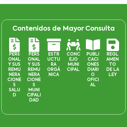
Contenidos de Mayor Consulta
PERS
PERS
ESTR
CONC
PUBLI
REGL
ONAL
ONAL
UCTU
EJO
CACI
AMEN
Y SUS
Y SUS
RA
MUNI
ONES
TO
REMU
REMU
ORGÁ
CIPAL
DIARI
DE LA
NERA
NERA
NICA
O
LEY
CIONE
CIONE
OFICI
S
S
AL
SALU
MUNI
D
CIPALI
DAD