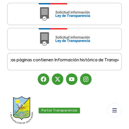
stas páginas contienen Información histórica de Transparencia 
Portal Transparencia