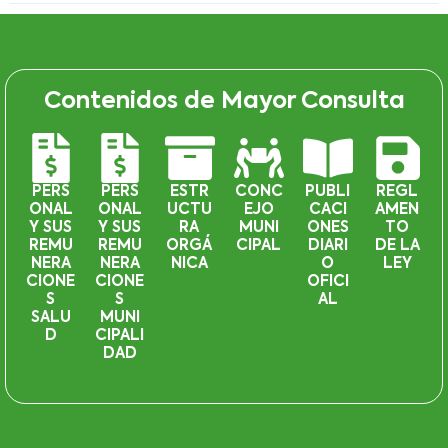
Contenidos de Mayor Consulta
PERS
PERS
ESTR
CONC
PUBLI
REGL
ONAL
ONAL
UCTU
EJO
CACI
AMEN
Y SUS
Y SUS
RA
MUNI
ONES
TO
REMU
REMU
ORGÁ
CIPAL
DIARI
DE LA
NERA
NERA
NICA
O
LEY
CIONE
CIONE
OFICI
S
S
AL
SALU
MUNI
D
CIPALI
DAD