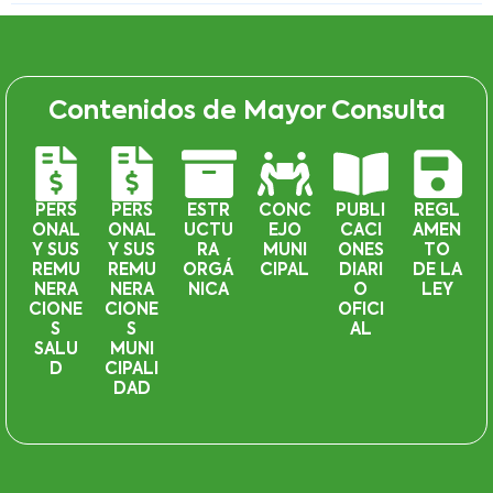
Contenidos de Mayor Consulta
PERS
PERS
ESTR
CONC
PUBLI
REGL
ONAL
ONAL
UCTU
EJO
CACI
AMEN
Y SUS
Y SUS
RA
MUNI
ONES
TO
REMU
REMU
ORGÁ
CIPAL
DIARI
DE LA
NERA
NERA
NICA
O
LEY
CIONE
CIONE
OFICI
S
S
AL
SALU
MUNI
D
CIPALI
DAD