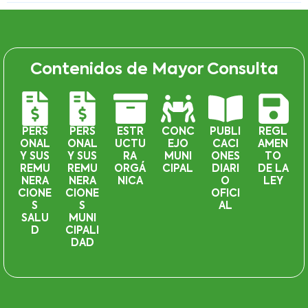
Contenidos de Mayor Consulta
PERS
PERS
ESTR
CONC
PUBLI
REGL
ONAL
ONAL
UCTU
EJO
CACI
AMEN
Y SUS
Y SUS
RA
MUNI
ONES
TO
REMU
REMU
ORGÁ
CIPAL
DIARI
DE LA
NERA
NERA
NICA
O
LEY
CIONE
CIONE
OFICI
S
S
AL
SALU
MUNI
D
CIPALI
DAD