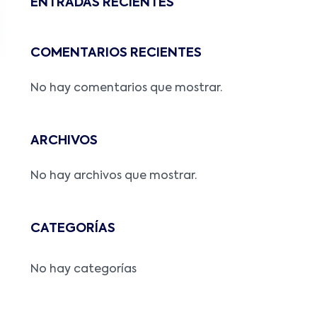
ENTRADAS RECIENTES
COMENTARIOS RECIENTES
No hay comentarios que mostrar.
ARCHIVOS
No hay archivos que mostrar.
CATEGORÍAS
No hay categorías