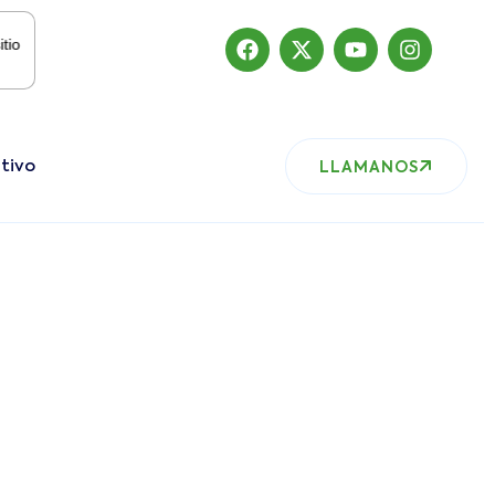
o ha migrado
tivo
LLAMANOS